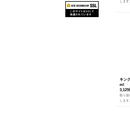
します
キング
ml
3,12
取り扱
します