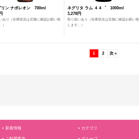
リン ナポレオン 700ml
ネグリタ ラム ４４゜ 1000ml
2円
3,278円
いあり（在庫状況は店舗に確認お願い致
取り扱いあり（在庫状況は店舗に確認お願い致
。）
します。）
1
2
次
»
新着情報
カテゴリ
ご利用案内
グループ