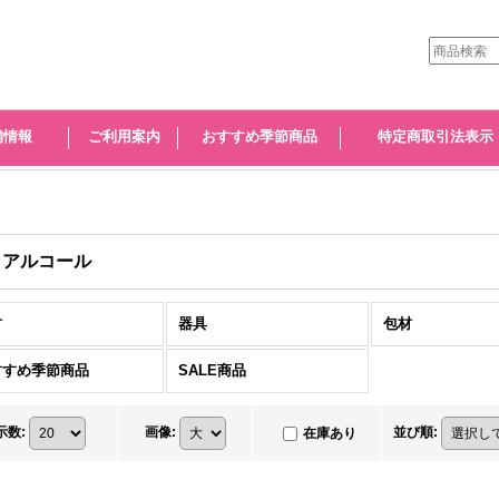
舗情報
ご利用案内
おすすめ季節商品
特定商取引法表示
・アルコール
材
器具
包材
すすめ季節商品
SALE商品
示数
:
画像
:
並び順
:
在庫あり