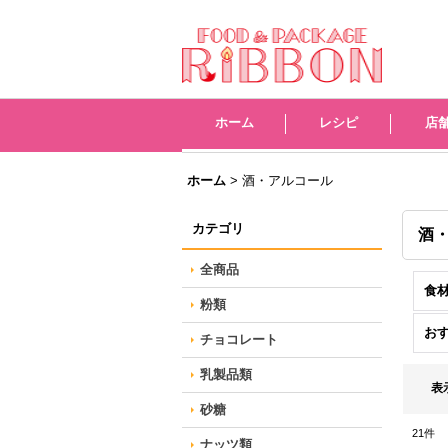
レシピ
店
ホーム
>
酒・アルコール
カテゴリ
酒
全商品
食
粉類
お
チョコレート
乳製品類
表
砂糖
21
件
ナッツ類