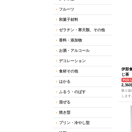
フルーツ
和菓子材料
ゼラチン・寒天類、その他
香料・添加物
お酒・アルコール
デコレーション
伊那
食材その他
じ茶 
はかる
2,36
取り扱
ふるう・のばす
します
混ぜる
焼き型
プリン・冷やし型