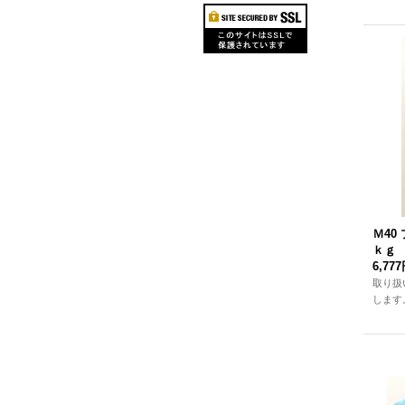
Ｍ40
ｋｇ
6,77
取り扱
します