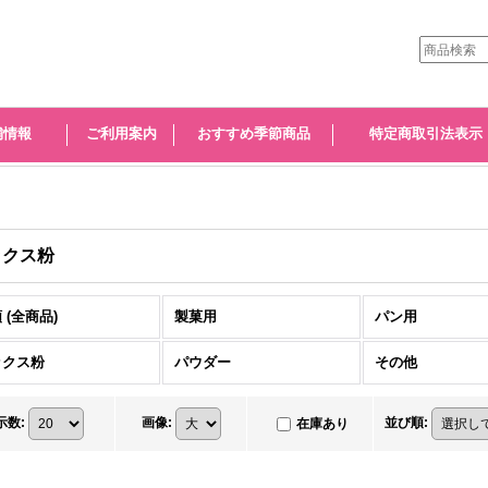
舗情報
ご利用案内
おすすめ季節商品
特定商取引法表示
ックス粉
 (全商品)
製菓用
パン用
ックス粉
パウダー
その他
示数
:
画像
:
並び順
:
在庫あり