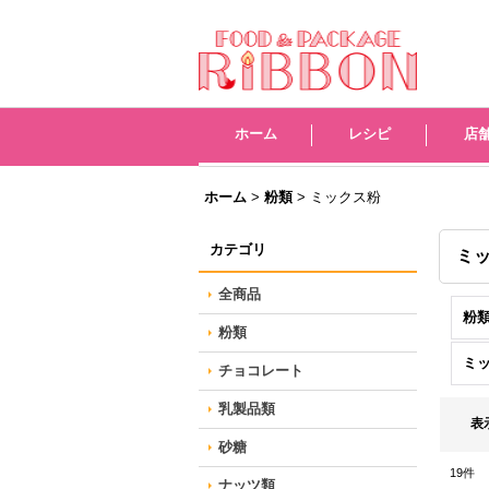
レシピ
店
ホーム
>
粉類
>
ミックス粉
カテゴリ
ミ
全商品
粉類
粉類
ミ
チョコレート
乳製品類
表
砂糖
19
件
ナッツ類