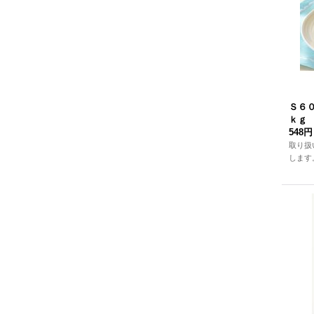
Ｓ６
ｋｇ
548円
取り扱
します