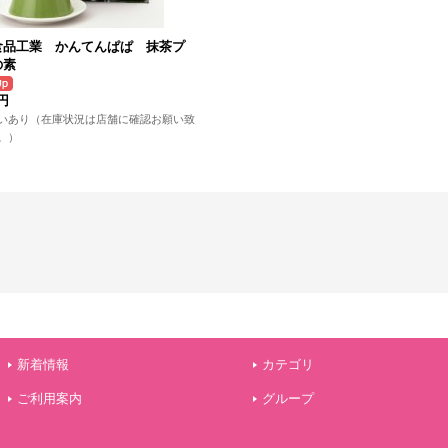
食品工業 かんてんぱぱ 抹茶プ
の素
5円
いあり（在庫状況は店舗に確認お願い致
。）
新着情報
カテゴリ
ご利用案内
グループ