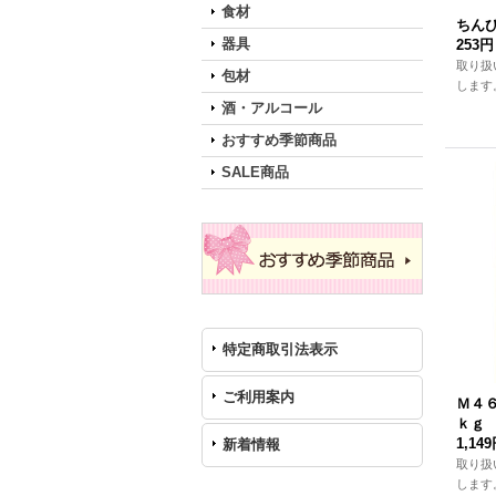
食材
ちんび
器具
253円
取り扱
包材
します
酒・アルコール
おすすめ季節商品
SALE商品
特定商取引法表示
ご利用案内
Ｍ４
ｋｇ
1,14
新着情報
取り扱
します