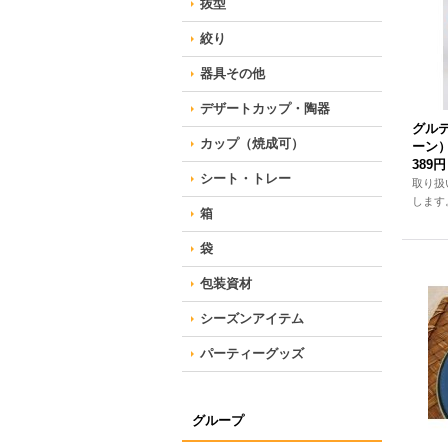
抜型
絞り
器具その他
デザートカップ・陶器
グル
カップ（焼成可）
ーン
389円
シート・トレー
取り扱
します
箱
袋
包装資材
シーズンアイテム
パーティーグッズ
グループ