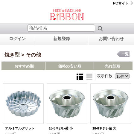
PCサイト
ログイン
新規登録
お問い合わせ
焼き型 > その他
一覧
おすすめ順
価格の安い順
売れ筋順
表示件数
:
アルミマルグリット
18-8ネジレ菊 小
18-8ネジレ菊 大