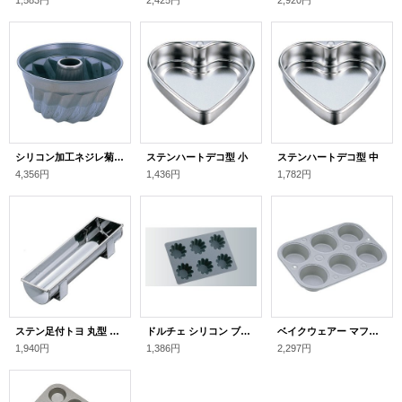
1,583円
2,425円
2,920円
シリコン加工ネジレ菊 大
ステンハートデコ型 小
ステンハートデコ型 中
4,356円
1,436円
1,782円
ステン足付トヨ 丸型 210
ドルチェ シリコン ブリオッシュ型 6ヶ取
ベイクウェアー マフィンケーキパン6ヶ付
1,940円
1,386円
2,297円