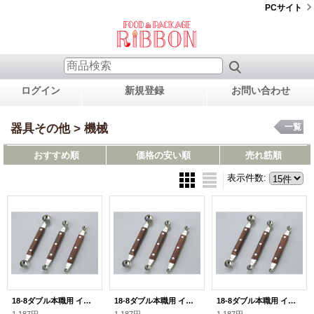
PCサイト
ログイン
新規登録
お問い合わせ
器具その他 > 機械
一覧
おすすめ順
価格の安い順
売れ筋順
表示件数
:
18-8ダブル本職用 イモクリ 9-10分
18-8ダブル本職用 イモクリ 7-8 分
18-8ダブル本職用 イモクリ 3-4 分