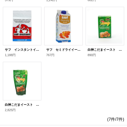
579円
1,242円
602円
サフ インスタントイースト 赤 500g
サフ セミドライイースト ゴールド 400g
白神こだまイースト (10ｇ×5袋)
1,188円
767円
890円
白神こだまイースト (200g)
2,825円
(7件/7件)