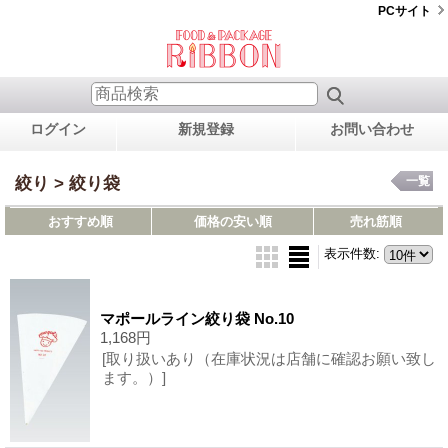
PCサイト
ログイン
新規登録
お問い合わせ
絞り > 絞り袋
一覧
おすすめ順
価格の安い順
売れ筋順
表示件数
:
マポールライン絞り袋 No.10
1,168円
[取り扱いあり（在庫状況は店舗に確認お願い致し
ます。）]