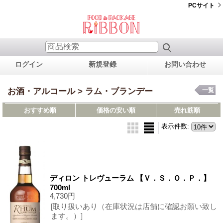
PCサイト
ログイン
新規登録
お問い合わせ
お酒・アルコール > ラム・ブランデー
一覧
おすすめ順
価格の安い順
売れ筋順
表示件数
:
ディロン トレヴューラム 【Ｖ．Ｓ．Ｏ．Ｐ．】
700ml
4,730円
[取り扱いあり（在庫状況は店舗に確認お願い致し
ます。）]