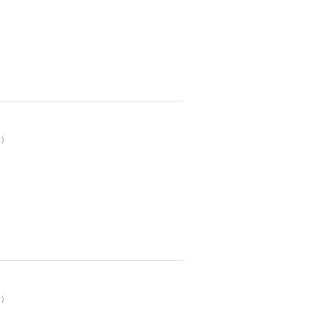
。）
。）