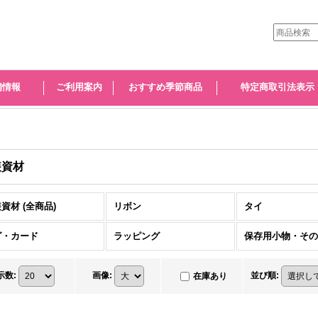
舗情報
ご利用案内
おすすめ季節商品
特定商取引法表示
装資材
資材 (全商品)
リボン
タイ
グ・カード
ラッピング
保存用小物・その
示数
:
画像
:
並び順
:
在庫あり