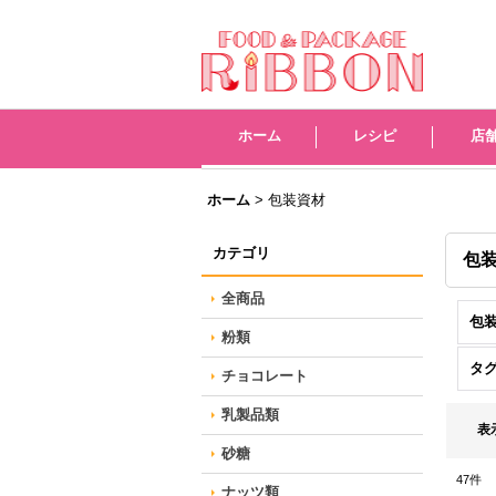
レシピ
店
ホーム
>
包装資材
カテゴリ
包
全商品
包装
粉類
タ
チョコレート
乳製品類
表
砂糖
47
件
ナッツ類