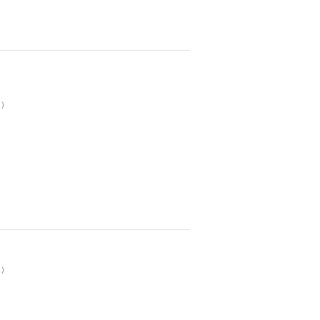
。）
。）