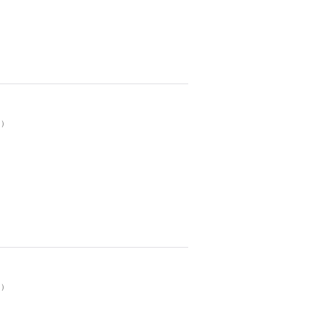
。）
。）