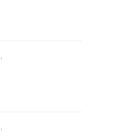
。）
。）