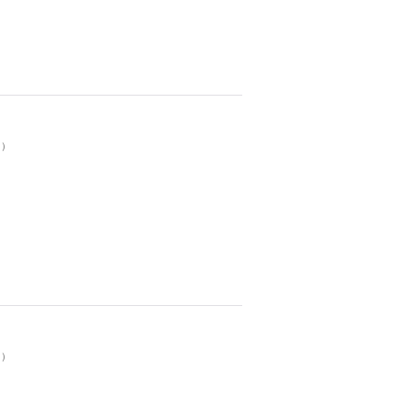
。）
。）